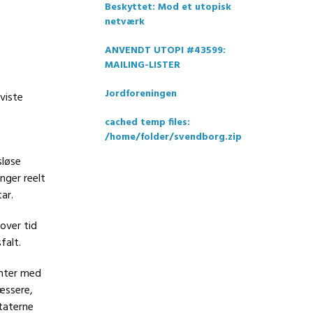
Beskyttet: Mod et utopisk
netværk
ANVENDT UTOPI #43599:
MAILING-LISTER
Jordforeningen
viste
cached temp files:
/home/folder/svendborg.zip
sløse
nger reelt
ar.
over tid
falt.
enter med
æssere,
ltaterne