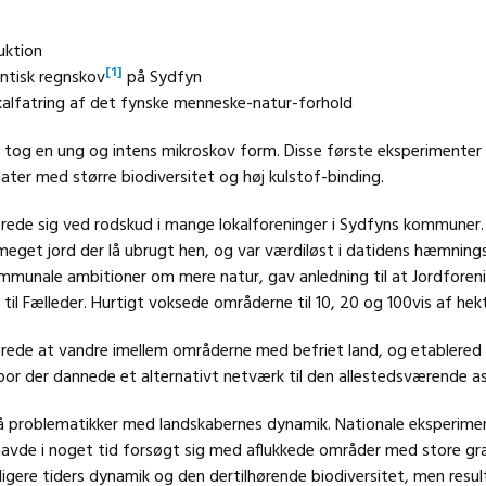
uktion
[1]
antisk regnskov
på Sydfyn
alfatring af det fynske menneske-natur-forhold
n tog en ung og intens mikroskov form. Disse første eksperimenter 
later med større biodiversitet og høj kulstof-binding.
rede sig ved rodskud i mange lokalforeninger i Sydfyns kommuner.
et jord der lå ubrugt hen, og var værdiløst i datidens hæmning
mmunale ambitioner om mere natur, gav anledning til at Jordforeni
 til Fælleder. Hurtigt voksede områderne til 10, 20 og 100vis af hekt
erede at vandre imellem områderne med befriet land, og etablered 
spor der dannede et alternativt netværk til den allestedsværende as
å problematikker med landskabernes dynamik. Nationale eksperim
havde i noget tid forsøgt sig med aflukkede områder med store gr
dligere tiders dynamik og den dertilhørende biodiversitet, men resu