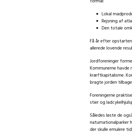
formål:
Lokal madprod
Rejsning af atl
Den totale omk
Få år efter opstarte
allerede lovende resu
Jordforeninger forme
Kommunerne havde meg
kræftkapitalisme. Ko
bragte jorden tilbage
Foreningerne praktis
stier og ladcykelhjul
Således løste de ogs
naturnationalparker 
der skulle emulere ti