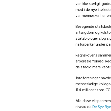
var ikke særligt god
med i de nye fællede
var mennesker her en 
Besøgende statsbiolo
artsrigdom og kulstof
statsbiologer slog si
naturparker under p
Regnskovens sammens
arboreale forlæg. Re
de stadig mere kaotis
Jordforeninger havde
menneskelige kollegae
11.4 millioner tons C
Alle disse eksperimen
niveau da
De Syv Bye