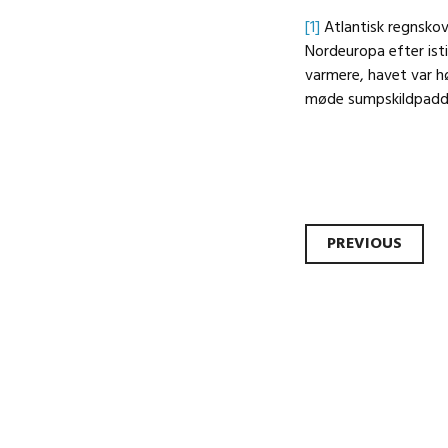
[1]
Atlantisk regnskov
Nordeuropa efter isti
varmere, havet var h
møde sumpskildpadd
Post
PREVIOUS
navi