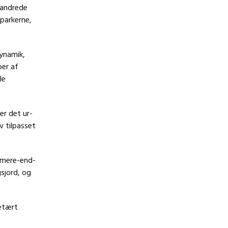
vandrede
parkerne,
ynamik,
per af
le
r det ur-
v tilpasset
 mere-end-
gsjord, og
netært