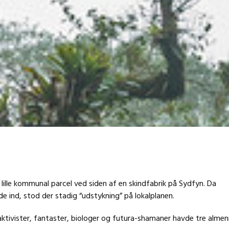
ille kommunal parcel ved siden af en skindfabrik på Sydfyn. Da
e ind, stod der stadig “udstykning” på lokalplanen.
aktivister, fantaster, biologer og futura-shamaner havde tre alme