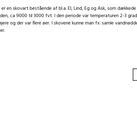
 er en skovart bestående af bl.a. El, Lind, Eg og Ask, som dækkede
den, ca 9000 til 3000 fvt. I den periode var temperaturen 2-3 grad
øjere og der var flere øer. I skovene kunne man fx. samle vandnødd
er.
gation