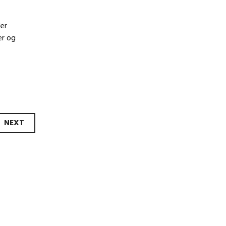
er
er og
NEXT