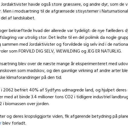
e. Jordaktivister havde også store græssere, og andre dyr, som de 
r. Men i modsætning til de afgrænsede stisystemer i Naturnational
del af landskabet.
ger bekræftede hvad der allerede var tydeligt: de nye fælleders d
slagring var utrolig stor. Det ledte til en del polimik da nogle grup
g sammen med Jordaktivister og forvildede sig selv ind i de nationa
aroler som FORVILD DIG SELV, WEWILDING og JEG ER NATURLIG.
ætning blev over de næste mange år eksperimenteret med udove
gnskoven som madskov, og den gavnlige virkning af andre arter ble
ke klimaforandringer på den tid.
 i 2062 befriet 40% af Sydfyns udmagrede land, og hjulpet deres
r med at binde 3.4 millioner tons CO2 i tidligere industriel landbru
O2 i biomassen over jorden.
ter og deres kropsliggjorte viden, fik afgørende betydning på pla
r
blev forladt.